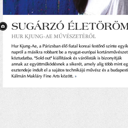
SUGÁRZÓ ÉLETÖRÖ
HUR KJUNG-AE MŰVÉSZETÉRŐL
Hur Kjung-Ae, a Párizsban élő fiatal koreai festőnő szinte egyi
napról a másikra robbant be a nyugat-európai kortársművészet
köztudatba. "Sold out" kiállítások és várólisták is bizonyítják
annak az együttműködésnek a sikerét, amely alig több mint e
esztendeje indult el a sajátos technikájú művész és a budapest
Kálmán Makláry Fine Arts között.
»