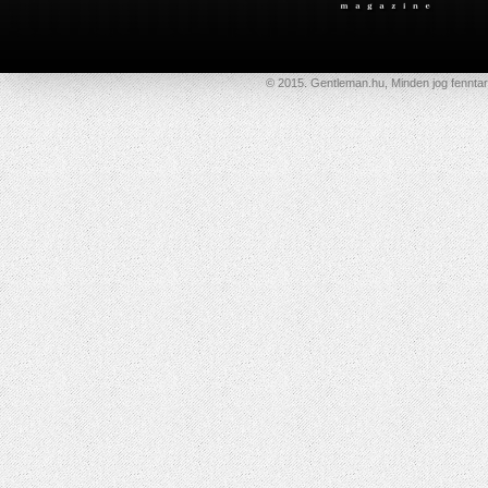
© 2015. Gentleman.hu, Minden jog fenntar