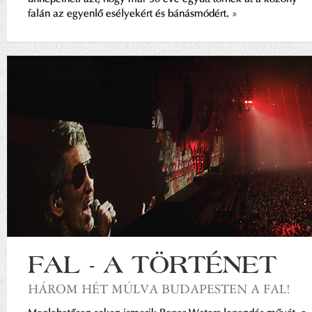
falán az egyenlő esélyekért és bánásmódért.
»
FAL - A TÖRTÉNET
HÁROM HÉT MÚLVA BUDAPESTEN A FAL!