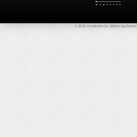
© 2015. Gentleman.hu, Minden jog fenntar