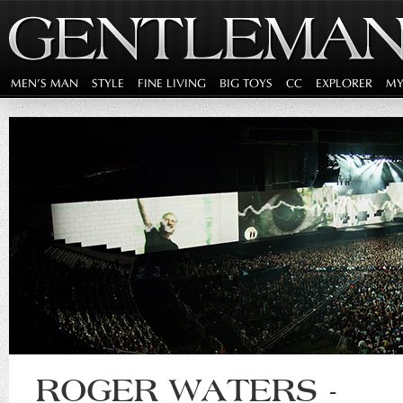
MEN'S MAN
STYLE
FINE LIVING
BIG TOYS
CC
EXPLORER
MY
ROGER WATERS -