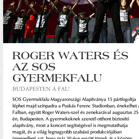
ROGER WATERS ÉS
AZ SOS
GYERMEKFALU
BUDAPESTEN A FAL!
SOS Gyermekfalu Magyarországi Alapítványa 15 pártfogoltja
léphet majd színpadra a Puskás Ferenc Stadionban, énekelhet 
Falban, együtt Roger Waters-szel és zenekarával augusztus 25
én, Budapesten. A gyermekeknek szerető otthont biztosító
alapítvány, most a koncert segítségével is megmutathatja
magát, és a világ legnagyobb szabású produkciójában
ünnepelheti azt, hogy már 30 éve együtt törnek át a közöny