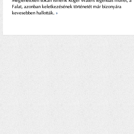
Meglehetősen sokan ismerik Roger Waters legendás művét, a
Falat, azonban keletkezésének történetét már bizonyára
kevesebben hallották.
»