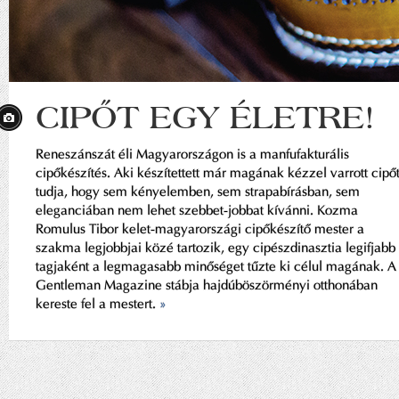
CIPŐT EGY ÉLETRE!
Reneszánszát éli Magyarországon is a manfufakturális
cipőkészítés. Aki készítettett már magának kézzel varrott cipőt
tudja, hogy sem kényelemben, sem strapabírásban, sem
eleganciában nem lehet szebbet-jobbat kívánni. Kozma
Romulus Tibor kelet-magyarországi cipőkészítő mester a
szakma legjobbjai közé tartozik, egy cipészdinasztia legifjabb
tagjaként a legmagasabb minőséget tűzte ki célul magának. A
Gentleman Magazine stábja hajdúböszörményi otthonában
kereste fel a mestert.
»