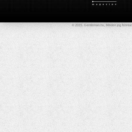
© 2015. Gentleman.hu, Minden jog fenntar