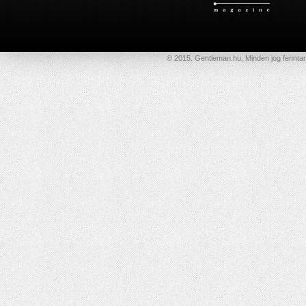
© 2015. Gentleman.hu, Minden jog fenntar