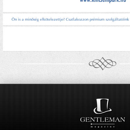
Ön is a minőség elkötelezettje? Csatlakozzon prémium szolgáltatóink k