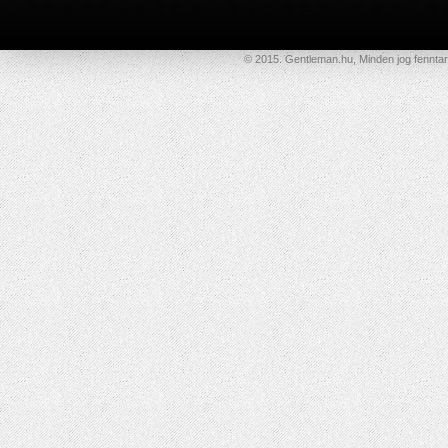
© 2015. Gentleman.hu, Minden jog fenntar