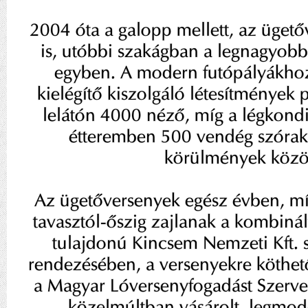
2004 óta a galopp mellett, az ügető
is, utóbbi szakágban a legnagyobb
egyben. A modern futópályákhoz
kielégítő kiszolgáló létesítmények 
lelátón 4000 néző, míg a légkond
étteremben 500 vendég szórako
körülmények közöt
Az ügetőversenyek egész évben, m
tavasztól-őszig zajlanak a kombinál
tulajdonú Kincsem Nemzeti Kft. 
rendezésében, a versenyekre köthet
a Magyar Lóversenyfogadást Szervez
közelmúltban vásárolt, legmod