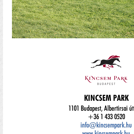
KINCSEM PARK
1101 Budapest, Albertirsai út
+36 1 433 0520
info@kincsempark.hu
www.kincsempark.hu