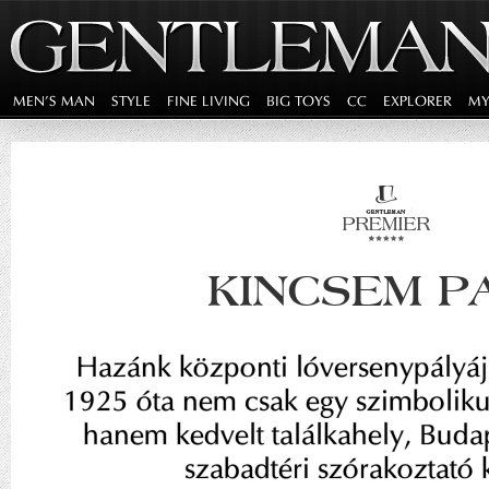
MEN'S MAN
STYLE
FINE LIVING
BIG TOYS
CC
EXPLORER
MY
KINCSEM P
Hazánk központi lóversenypályáj
1925 óta nem csak egy szimboliku
hanem kedvelt találkahely, Budap
szabadtéri szórakoztató 