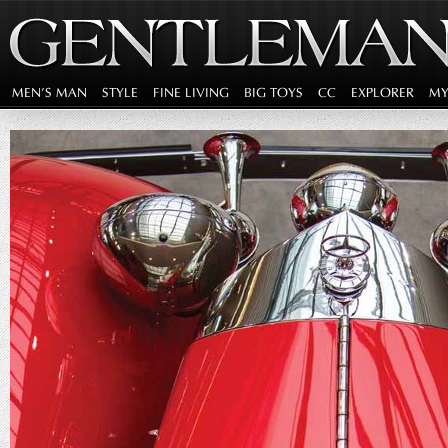
MEN'S MAN
STYLE
FINE LIVING
BIG TOYS
CC
EXPLORER
MY