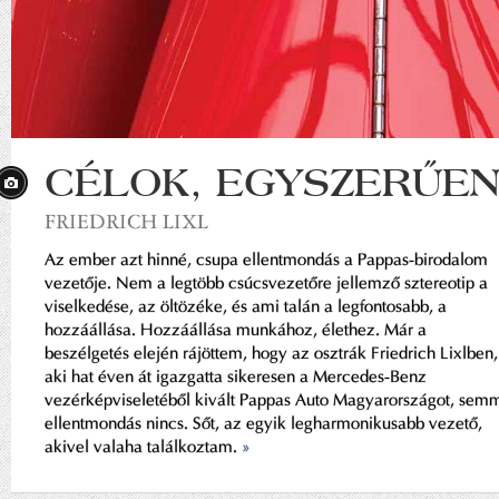
CÉLOK, EGYSZERŰE
FRIEDRICH LIXL
Az ember azt hinné, csupa ellentmondás a Pappas-birodalom
vezetője. Nem a legtöbb csúcsvezetőre jellemző sztereotip a
viselkedése, az öltözéke, és ami talán a legfontosabb, a
hozzáállása. Hozzáállása munkához, élethez. Már a
beszélgetés elején rájöttem, hogy az osztrák Friedrich Lixlben,
aki hat éven át igazgatta sikeresen a Mercedes-Benz
vezérképviseletéből kivált Pappas Auto Magyarországot, sem
ellentmondás nincs. Sőt, az egyik legharmonikusabb vezető,
akivel valaha találkoztam.
»