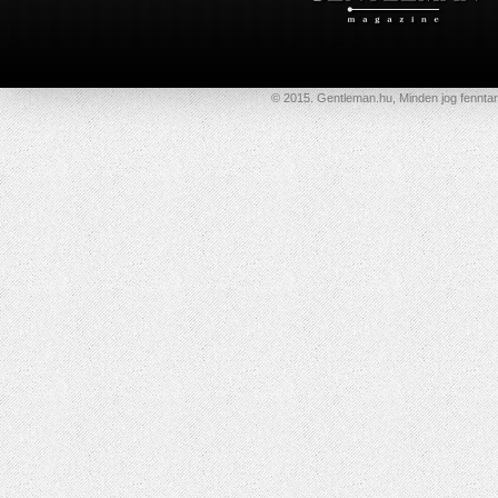
© 2015. Gentleman.hu, Minden jog fenntar